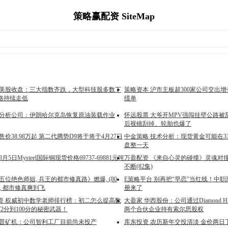
策略赢配资 SiteMap
 美股收盘：三大指数齐跌，大型科技股多数下
策略资本 沪市主板超300家公司交出增
格持续走低
绩单
事分析公司：伊朗哈尔克岛恢复原油装载作业
怀远股票 大爷开MPV强闯挂壁公路被
后视镜刮掉、轮胎也爆了
售价38.98万起 第二代腾势D9将于将于4月27日
中金策略 技术分析：现货黄金可能在334
盘整一天
月5日Mysteel国际铜现货价格69737-69881元吨
万盈配资 《来自心灵的碰撞》灵魂对
不断(82集)
五位绝色师姐, 兵王的都市修真路》燃爆, (80
E策略平台 别再把“早恋”当红线！中
, 都市修真爽到飞
册来了
资 权威初中数学老师排行榜：初二怎么提高数
大盈家 华西股份：公司通过Diamond Hi
2分到100分的秘密武器！
两个合伙企业持有索尔思股权
耐普矿机：公司智利工厂目前尚未投产
库东投资 农历新年交投清淡 金价两日