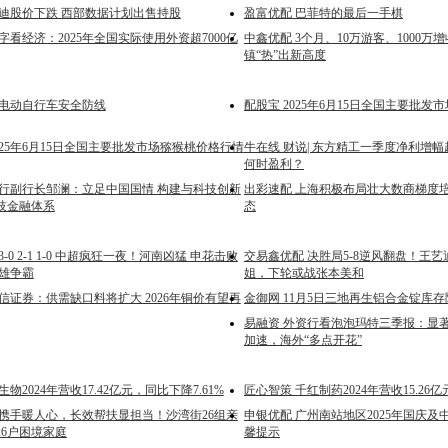
闪迪股价下跌 西部数据计划出售持股
盈富优配 巴菲特的最后一手棋
字看经济：2025年全国实际使用外资超7000亿
中鑫优配 3个月、10万游客、1000
镇“热”出新高度
牢电动自行车安全防线
配股宝 2025年6月15日全国主要批
025年6月15日全国主要批发市场猕猴桃价格行情
牛在线 财说| 东方精工一季度净利增幅超
何时盈利？
央行副行长邹澜：立足中国国情 构建与科技创新
出彩速配 上海积极布局壮大数商梯度培
技金融体系
态
-0 2-1 1-0 中超疯狂一夜！河南凶猛 申花击败
交易鑫优配 决胜局5-8逆风翻盘！王艺
双雄争霸
姐，下轮或战张本美和
信证券：供需缺口料将扩大 2026年铜价有望再
金御网 11月5日三地再生铝合金锭库存降
易融资 外资行看泡泡玛特三季报：显
加速，海外“多点开花”
物2024年营收17.42亿元，同比下降7.61%
匠心智策 千红制药2024年营收15.26亿
子携手暖人心，长效帮扶显担当！沙湾街26组亲
申银优配 广州南站地区2025年国庆
26户困境家庭
馨提示