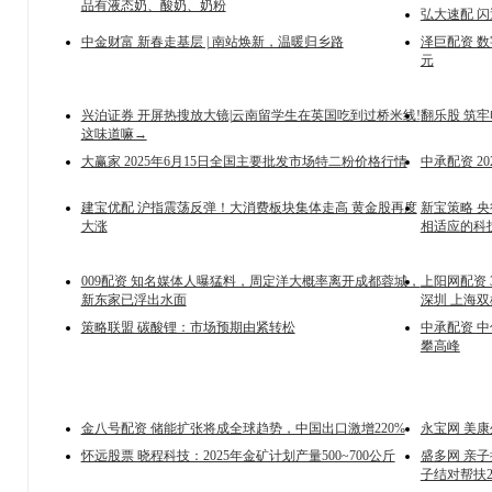
品有液态奶、酸奶、奶粉
弘大速配 
中金财富 新春走基层 | 南站焕新，温暖归乡路
泽巨配资 数
元
兴泊证券 开屏热搜放大镜|云南留学生在英国吃到过桥米线!
翻乐股 筑
这味道嘛→
大赢家 2025年6月15日全国主要批发市场特二粉价格行情
中承配资 2
建宝优配 沪指震荡反弹！大消费板块集体走高 黄金股再度
新宝策略 
大涨
相适应的科
009配资 知名媒体人曝猛料，周定洋大概率离开成都蓉城，
上阳网配资 3
新东家已浮出水面
深圳 上海
策略联盟 碳酸锂：市场预期由紧转松
中承配资 中
攀高峰
金八号配资 储能扩张将成全球趋势，中国出口激增220%
永宝网 美康生
怀远股票 晓程科技：2025年金矿计划产量500~700公斤
盛多网 亲
子结对帮扶