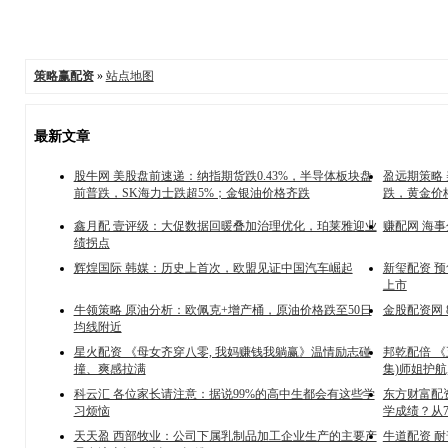
策略赢配资
»
站点地图
最新文章
股牛网 美股盘前速递：纳指期货跌0.43%，半导体板块盘
盈远期策略
前普跌，SK海力士跌超5%；金银油价格齐跌
跌，黄金价
鑫月配 壹评级：大促数据回暖叠加治理优化，珀莱雅迎业
赚配网 海
绩拐点
辉煌国际 韩媒：历史上首次，欧盟见证中国汽车崛起
新玺配资 预
上市
牛领策略 原油分析：欧佩克+增产桶，原油价格跌至50日
金股配资网 8
均线附近
星火配资 《母女齐穿八零, 我妈赚钱我躺赢》温情励志碰
邦乾配倍 《
撞、爽感拉满
集)师姐护航
科云汇 各位家长请注意：据说99%的高中生都会有这些学
东方财富配
习烦恼
学成绩？从7
天天盈 西部牧业：公司下属乳制品加工企业生产的主要产
牛道配资 