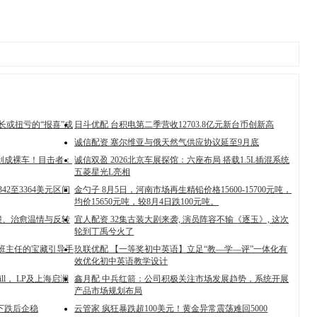
长或扭亏的“报喜”成
日斗优配 台积电第二季营收12703.8亿元新台币创新高
诚信配资 塞尔维亚与俄天然气供应协议延至9月底
刮成裸车！目击者：
诚信双盈 2026北京车展探馆：六座布局 搭载1.5L插混系统
五菱星光L亮相
2至3364美元区间
金勺子 8月5日，河南市场再生精铅价格15600-15700元吨，
均价15650元吨，较8月4日跌100元吨。
撞、治愈温情与反转
宜人配资 32集古装大剧来袭, 演员阵容不输《逐玉》, 这次
轮到丁禹兮火了
职班主任的宝藏引导手
玖联优配 【一等奖初中英语】立足“教—学—评”一体化有
效优化初中英语教学设计
ll， LP及上海启澜
鑫月配 中兵红箭：公司积极关注市场发展趋势，系统开展
产品市场规划布局
下跌后企稳
云管家 疯狂暴跌超100美元！黄金异常震荡难回5000