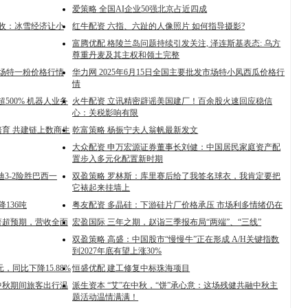
爱策略 全国AI企业50强北京占近四成
万增收：冰雪经济让小
红牛配资 六指、六趾的人像照片 如何指导摄影?
富腾优配 格陵兰岛问题持续引发关注, 泽连斯基表态: 乌方
尊重丹麦及其主权和领土完整
发市场特一粉价格行情
华力网 2025年6月15日全国主要批发市场特小凤西瓜价格行
情
500% 机器人业务
火牛配资 立讯精密辟谣美国建厂！百余股火速回应稳信
心：关税影响有限
育 共建链上数商生
乾富策略 杨振宁夫人翁帆最新发文
大众配资 申万宏源证券董事长刘健：中国居民家庭资产配
置步入多元化配置新时期
迪3-2险胜巴西一
双盈策略 罗林斯：库里赛后给了我签名球衣，我肯定要把
它裱起来挂墙上
136吨
粤友配资 多晶硅：下游硅片厂价格承压 市场利多情绪仍在
著超预期，营收全面
宏盈国际 三年之期，赵诣三季报布局“两端”、“三线”
双盈策略 高盛：中国股市“慢慢牛”正在形成 A/H关键指数
到2027年底有望上涨30%
元，同比下降15.88%
恒盛优配 建工修复中标珠海项目
及中秋期间旅客出行温
派生资本 “艾”在中秋，“饼”承心意：这场残健共融中秋主
题活动温情满满！